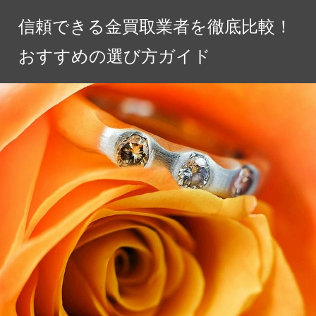
コ
信頼できる金買取業者を徹底比較！
ン
テ
おすすめの選び方ガイド
ン
ツ
へ
ス
キ
ッ
プ