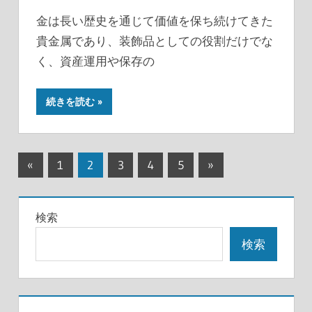
金は長い歴史を通じて価値を保ち続けてきた
貴金属であり、装飾品としての役割だけでな
く、資産運用や保存の
続きを読む
投
前
次
«
1
2
3
4
5
»
の
の
稿
記
記
の
検索
事
事
ペ
検索
ー
ジ