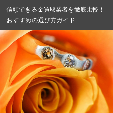
コ
信頼できる金買取業者を徹底比較！
ン
テ
おすすめの選び方ガイド
ン
ツ
へ
ス
キ
ッ
プ