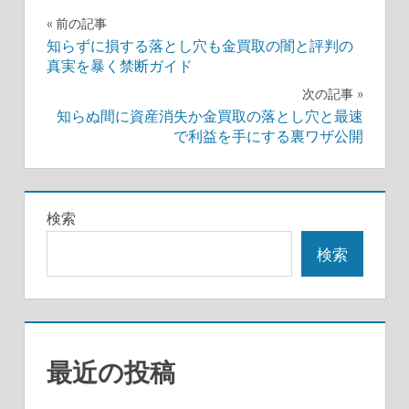
投
前の記事
知らずに損する落とし穴も金買取の闇と評判の
稿
真実を暴く禁断ガイド
ナ
次の記事
知らぬ間に資産消失か金買取の落とし穴と最速
ビ
で利益を手にする裏ワザ公開
ゲ
ー
検索
シ
検索
ョ
ン
最近の投稿