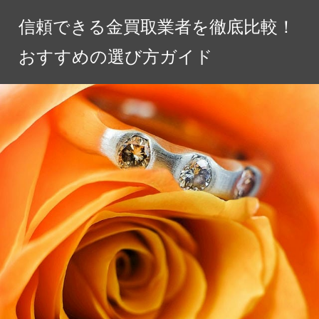
コ
信頼できる金買取業者を徹底比較！
ン
テ
おすすめの選び方ガイド
ン
ツ
へ
ス
キ
ッ
プ