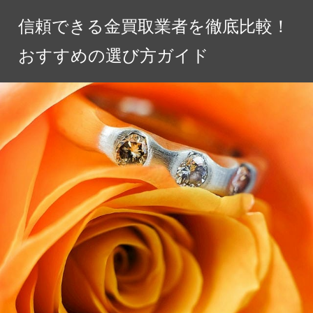
コ
信頼できる金買取業者を徹底比較！
ン
テ
おすすめの選び方ガイド
ン
ツ
へ
ス
キ
ッ
プ