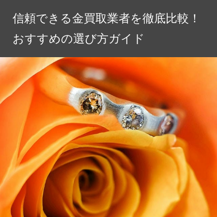
コ
信頼できる金買取業者を徹底比較！
ン
テ
おすすめの選び方ガイド
ン
ツ
へ
ス
キ
ッ
プ