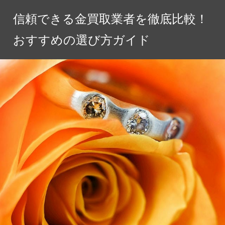
コ
信頼できる金買取業者を徹底比較！
ン
テ
おすすめの選び方ガイド
ン
ツ
へ
ス
キ
ッ
プ