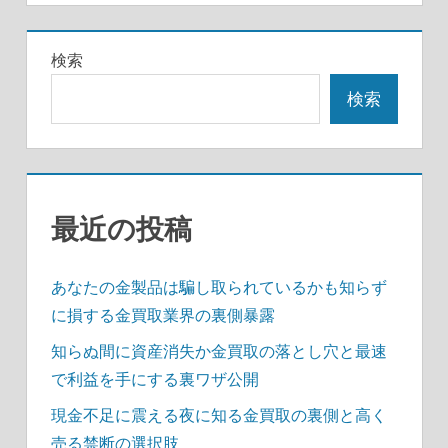
ゲ
ー
検索
シ
検索
ョ
ン
最近の投稿
あなたの金製品は騙し取られているかも知らず
に損する金買取業界の裏側暴露
知らぬ間に資産消失か金買取の落とし穴と最速
で利益を手にする裏ワザ公開
現金不足に震える夜に知る金買取の裏側と高く
売る禁断の選択肢