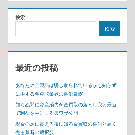
ゲ
ー
検索
シ
検索
ョ
ン
最近の投稿
あなたの金製品は騙し取られているかも知らず
に損する金買取業界の裏側暴露
知らぬ間に資産消失か金買取の落とし穴と最速
で利益を手にする裏ワザ公開
現金不足に震える夜に知る金買取の裏側と高く
売る禁断の選択肢