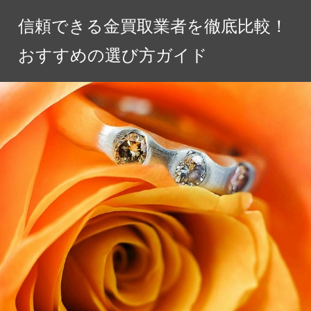
コ
信頼できる金買取業者を徹底比較！
ン
テ
おすすめの選び方ガイド
ン
ツ
へ
ス
キ
ッ
プ